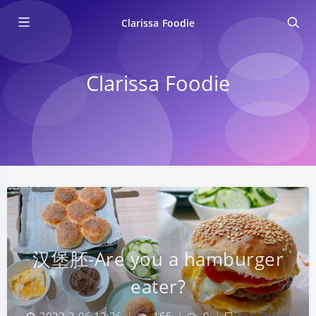
Clarissa Foodie
Clarissa Foodie
汉堡胚-Are you a hamburger
eater?