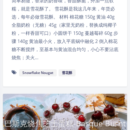
简单易做，香浓的奶香味，香甜酥脆，外加一点软
糯，就是雪花酥了。 雪花酥是我这几年来，年货必
选，每年必做雪花酥。 材料 棉花糖 150g 黄油 40g
全脂奶粉（无糖）45g（家里无奶粉，替换成纯椰子
粉，一样香甜可口）小圆饼干 150g 蔓越莓碎 60g 步
骤 140g 黄油最小火，放入平底锅中融化 2 倒入棉花
糖不断搅拌，至基本与黄油混合均匀，小心不要沾底
烧焦；关火…
Snowflake Nougat
雪花酥
巴斯克烧焦芝士蛋糕-Basque Burnt