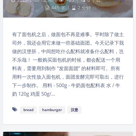
2023-2-06 12:36
|
165
|
0
|
面包 Bread
445 字
|
2 分钟
有了面包机之后，做面包不再是难事。平时除了做土
司外，我还会用它来做一些基础面团。今天记录下我
做的汉堡胚，中间想吃什么配料就准备什么配料，岂
不乐哉！ 一般购买面包机的时候，都会配送一个用
料表，需要用到制作 “发面面团” 的材料即可。所有
用料一次性放入面包机，面团发酵完即可取出，进行
下一步制作。 用料 - 500g - 牛奶面包配料表 水 / 牛
奶 120g 鸡蛋 50g/…
bread
hamburger
汉堡