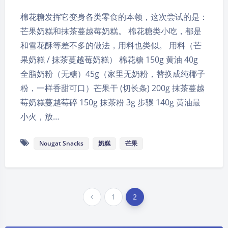
棉花糖发挥它变身各类零食的本领，这次尝试的是：
芒果奶糕和抹茶蔓越莓奶糕。 棉花糖类小吃，都是
和雪花酥等差不多的做法，用料也类似。 用料（芒
果奶糕 / 抹茶蔓越莓奶糕） 棉花糖 150g 黄油 40g
全脂奶粉（无糖）45g（家里无奶粉，替换成纯椰子
粉，一样香甜可口）芒果干 (切长条) 200g 抹茶蔓越
莓奶糕蔓越莓碎 150g 抹茶粉 3g 步骤 140g 黄油最
小火，放…
夜间模式
Nougat Snacks
奶糕
芒果
Sans Serif
Serif
浅阴影
深阴影
1
2
关闭
日落
暗化
灰度