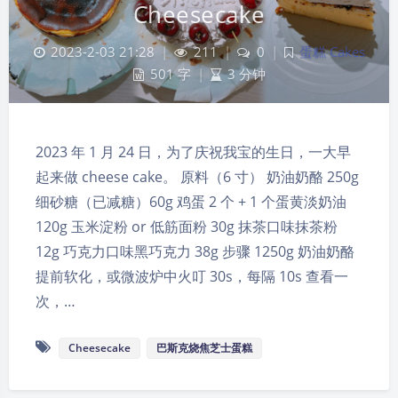
Cheesecake
2023-2-03 21:28
|
211
|
0
|
蛋糕 Cakes
501 字
|
3 分钟
2023 年 1 月 24 日，为了庆祝我宝的生日，一大早
起来做 cheese cake。 原料（6 寸） 奶油奶酪 250g
细砂糖（已减糖）60g 鸡蛋 2 个 + 1 个蛋黄淡奶油
120g 玉米淀粉 or 低筋面粉 30g 抹茶口味抹茶粉
12g 巧克力口味黑巧克力 38g 步骤 1250g 奶油奶酪
提前软化，或微波炉中火叮 30s，每隔 10s 查看一
次，…
Cheesecake
巴斯克烧焦芝士蛋糕