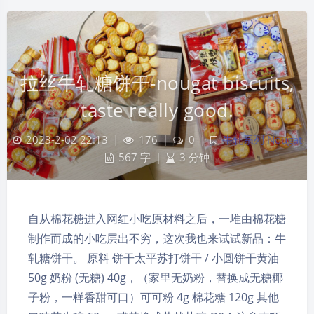
拉丝牛轧糖饼干-nougat biscuits,
taste really good!
2023-2-02 22:13
|
176
|
0
|
牛轧系列 Nougat
567 字
|
3 分钟
自从棉花糖进入网红小吃原材料之后，一堆由棉花糖
制作而成的小吃层出不穷，这次我也来试试新品：牛
轧糖饼干。 原料 饼干太平苏打饼干 / 小圆饼干黄油
50g 奶粉 (无糖) 40g，（家里无奶粉，替换成无糖椰
子粉，一样香甜可口）可可粉 4g 棉花糖 120g 其他