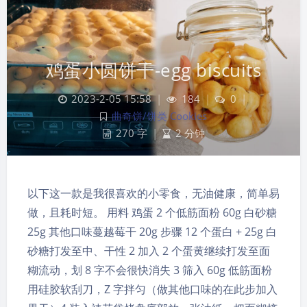
鸡蛋小圆饼干-egg biscuits
2023-2-05 15:58
|
184
|
0
|
曲奇饼/饼类 Cookies
270 字
|
2 分钟
以下这一款是我很喜欢的小零食，无油健康，简单易
做，且耗时短。 用料 鸡蛋 2 个低筋面粉 60g 白砂糖
25g 其他口味蔓越莓干 20g 步骤 12 个蛋白 + 25g 白
砂糖打发至中、干性 2 加入 2 个蛋黄继续打发至面
糊流动，划 8 字不会很快消失 3 筛入 60g 低筋面粉
用硅胶软刮刀，Z 字拌匀（做其他口味的在此步加入