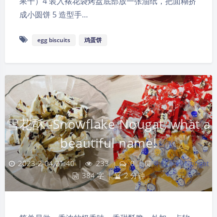
果干）4 装入裱花袋烤盘底部放一张油纸，把面糊挤
成小圆饼 5 造型手…
egg biscuits
鸡蛋饼
雪花酥 -Snowflake Nougat, what a
beautiful name!
2023-2-04 21:40
|
233
|
0
|
牛轧系列 Nougat
384 字
|
2 分钟