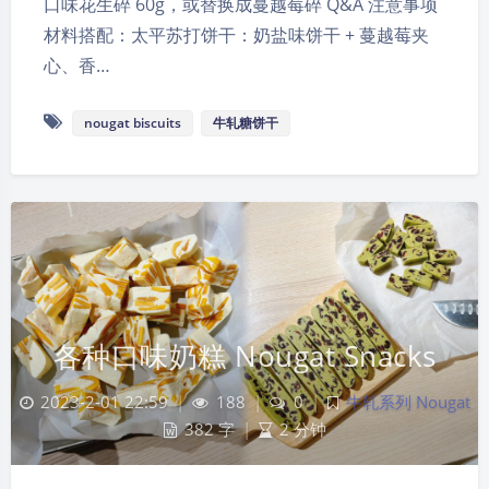
口味花生碎 60g，或替换成蔓越莓碎 Q&A 注意事项
材料搭配：太平苏打饼干：奶盐味饼干 + 蔓越莓夹
心、香…
nougat biscuits
牛轧糖饼干
各种口味奶糕 Nougat Snacks
2023-2-01 22:59
|
188
|
0
|
牛轧系列 Nougat
382 字
|
2 分钟