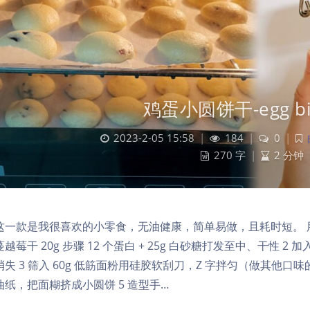
鸡蛋小圆饼干-egg bis
2023-2-05 15:58
|
184
|
0
|
270 字
|
2 分钟
一款是我很喜欢的小零食，无油健康，简单易做，且耗时短。 用料 鸡蛋
越莓干 20g 步骤 12 个蛋白 + 25g 白砂糖打发至中、干性 2
消失 3 筛入 60g 低筋面粉用硅胶软刮刀，Z 字拌匀（做其他
油纸，把面糊挤成小圆饼 5 造型手…