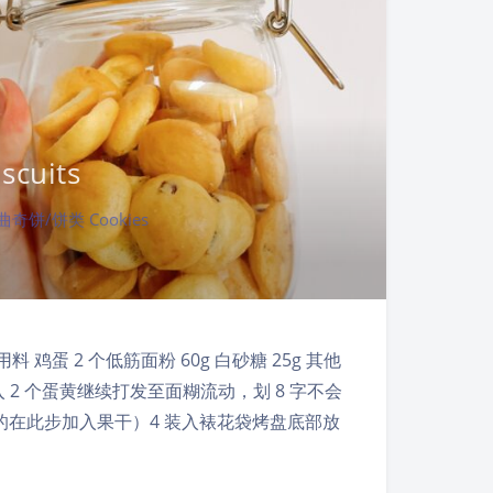
cuits
曲奇饼/饼类 Cookies
 2 个低筋面粉 60g 白砂糖 25g 其他
 加入 2 个蛋黄继续打发至面糊流动，划 8 字不会
口味的在此步加入果干）4 装入裱花袋烤盘底部放
夜间模式
Sans Serif
Serif