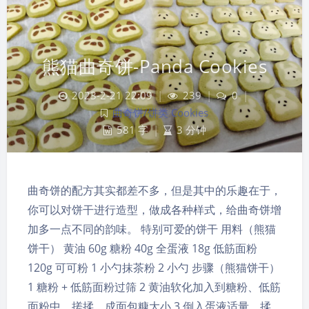
熊猫曲奇饼-Panda Cookies
2023-2-21 22:09
|
239
|
0
|
曲奇饼/饼类 Cookies
581 字
|
3 分钟
曲奇饼的配方其实都差不多，但是其中的乐趣在于，
你可以对饼干进行造型，做成各种样式，给曲奇饼增
加多一点不同的韵味。 特别可爱的饼干 用料（熊猫
饼干） 黄油 60g 糖粉 40g 全蛋液 18g 低筋面粉
120g 可可粉 1 小勺抹茶粉 2 小勺 步骤（熊猫饼干）
夜间模式
1 糖粉 + 低筋面粉过筛 2 黄油软化加入到糖粉、低筋
面粉中，搓揉，成面包糠大小 3 倒入蛋液适量，揉