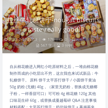
拉丝牛轧糖饼干-nougat biscuits,
taste really good!
2023-2-02 22:13
|
176
|
0
|
牛轧系列 Nougat
567 字
|
3 分钟
自从棉花糖进入网红小吃原材料之后，一堆由棉花糖
制作而成的小吃层出不穷，这次我也来试试新品：牛
轧糖饼干。 原料 饼干太平苏打饼干 / 小圆饼干黄油
50g 奶粉 (无糖) 40g，（家里无奶粉，替换成无糖椰
子粉，一样香甜可口）可可粉 4g 棉花糖 120g 其他
夜间模式
口味花生碎 60g，或替换成蔓越莓碎 Q&A 注意事项
材料搭配：太平苏打饼干：奶盐味饼干 + 蔓越莓夹